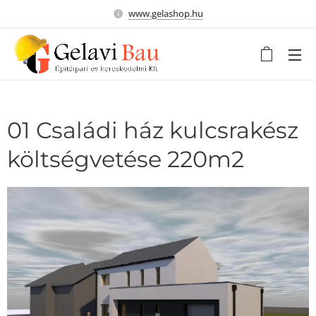
www.gelashop.hu
01 Családi ház kulcsrakész
költségvetése 220m2