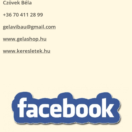
Czövek Béla
+36 70 411 28 99
gelavibau@gmail.com
www.gelashop.hu
www.keresletek.hu