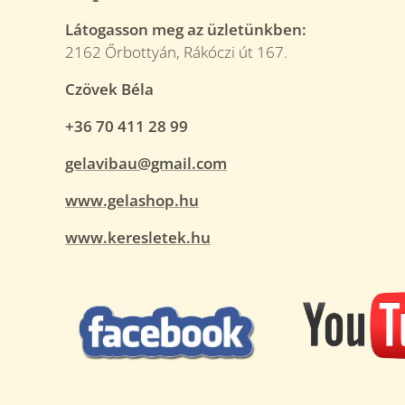
Látogasson meg az üzletünkben:
2162 Őrbottyán, Rákóczi út 167.
Czövek Béla
+36 70 411 28 99
gelavibau@gmail.com
www.gelashop.hu
www.keresletek.hu