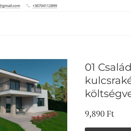
u@gmail.com
+36704112899
01 Család
kulcsrak
költségv
9,890
Ft