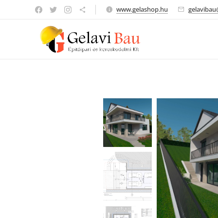
www.gelashop.hu
gelaviba