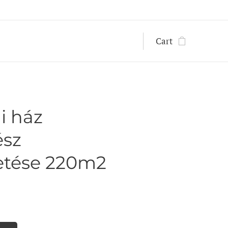
Cart
i ház
ész
etése 220m2