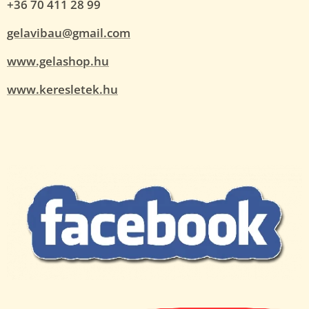
+36 70 411 28 99
gelavibau@gmail.com
www.gelashop.hu
www.keresletek.hu