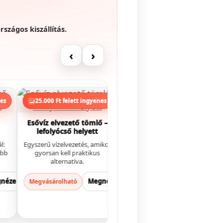
rszágos kiszállítás.
‹
›
Gyors megoldás
Eresz védelem
nes
25.000 Ft felett ingyenes
25.000 Ft felett ingyenes
Esővíz elvezető tömlő –
Fém lombfogó háló – 1m
lefolyócső helyett
l:
Egyszerű vízelvezetés, amikor
Kevesebb dugulás, tisztább
ebb
gyorsan kell praktikus
ereszcsatorna, kevesebb
alternatíva.
karbantartás.
gnézem
Megnézem
Megnéze
Megvásárolható
Megvásárolható