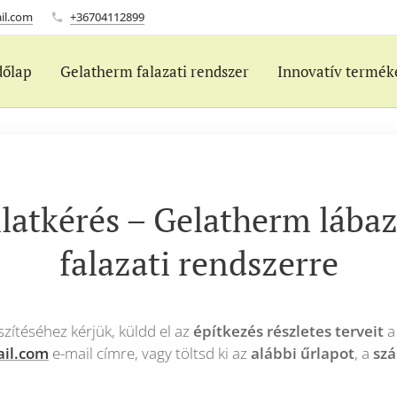
il.com
+36704112899
dőlap
Gelatherm falazati rendszer
Innovatív termék
latkérés – Gelatherm lábaz
falazati rendszerre
szítéséhez kérjük, küldd el az
építkezés részletes terveit
a
il.com
e-mail címre, vagy töltsd ki az
alábbi űrlapot
, a
szá