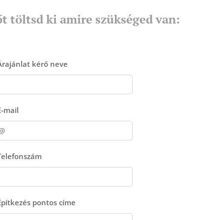
t töltsd ki amire szükséged van:
Árajánlat kérő neve
E-mail
Telefonszám
Építkezés pontos címe