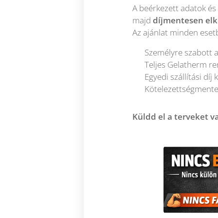
A beérkezett adatok és
majd
díjmentesen elké
Az ajánlat minden ese
✔ Személyre szabott a
✔ Teljes Gelatherm re
✔ Egyedi szállítási díj 
✔ Kötelezettségmentes
Küldd el a terveket va