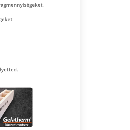
nyagmennyiségeket
,
égeket
.
lyetted.