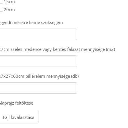
15cm
20cm
Egyedi méretre lenne szükségem
27cm széles medence vagy kerítés falazat mennyisége (m2)
27x27x60cm pillérelem mennyisége (db)
Alaprajz feltöltése
Fájl kiválasztása