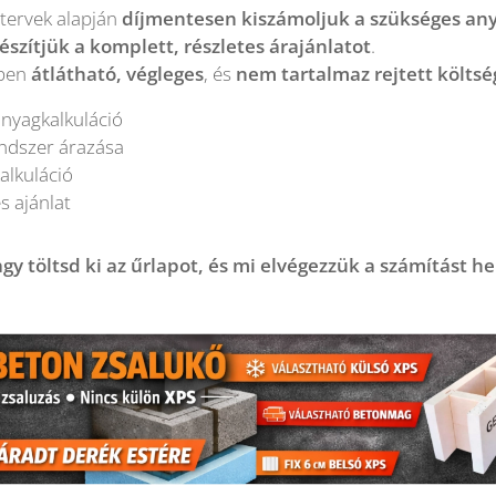
 tervek alapján
díjmentesen kiszámoljuk a szükséges a
szítjük a komplett, részletes árajánlatot
.
tben
átlátható, végleges
, és
nem tartalmaz rejtett költs
nyagkalkuláció
ndszer árazása
kalkuláció
 ajánlat
gy töltsd ki az űrlapot, és mi elvégezzük a számítást he