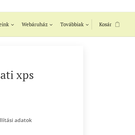
eink
Webáruház
Továbbiak
Kosár
ati xps
llítási adatok