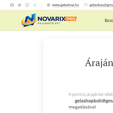
www.gelashop.hu
gelavibau@gma
Kez
Áraján
A pontos árajánlat elké
📧
gelashopbolt@gma
megadásával
.