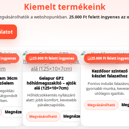
Kiemelt termékeink
egvásárolhatók a webshopunkban.
25.000 Ft felett ingyenes az o
latot
Top termék
Profi kivitelezés
t ingyenes
25.000 Ft felett ingyenes
25.000 Ft felett ingye
Kezdősor szintező
készlet falazathoz
lem 36cm
Gelapur GP2
azóelem
hőhídmegszakító – ajtók
Pontos indulás falazásná
alá (125×10×7cm)
gyorsabb munka, keves
megoldás:
utólagos igazítás.
Hőhídcsökkentés nyílászáró
s átgondolt
alatt: jobb komfort, kevesebb
yben.
páralecsapódás.
Me
Megvásárolható
Megnézem
Megnézem
Megvásárolható