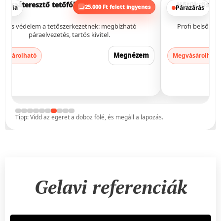
ólia 165g/m² – 75m²
Hőtükrös párazáró fólia – hálóer
25.000 Ft felett ingyenes
25.000 F
Párazárás
erkezetnek: megbízható
Profi belső párazárás: stabil hálóerős
tartós kivitel.
beépítés.
Megnézem
Megvásárolható
Tipp: Vidd az egeret a doboz fölé, és megáll a lapozás.
Gelavi referenciák