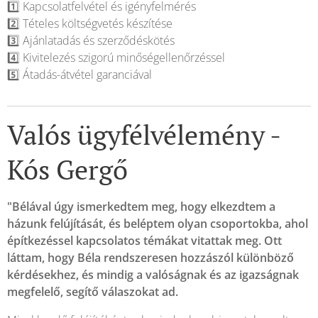
1️⃣ Kapcsolatfelvétel és igényfelmérés
2️⃣ Tételes költségvetés készítése
3️⃣ Ajánlatadás és szerződéskötés
4️⃣ Kivitelezés szigorú minőségellenőrzéssel
5️⃣ Átadás-átvétel garanciával
Valós ügyfélvélemény -
Kós Gergő
"Bélával úgy ismerkedtem meg, hogy elkezdtem a
házunk felújítását, és beléptem olyan csoportokba, ahol
építkezéssel kapcsolatos témákat vitattak meg. Ott
láttam, hogy Béla rendszeresen hozzászól különböző
kérdésekhez, és mindig a valóságnak és az igazságnak
megfelelő, segítő válaszokat ad.