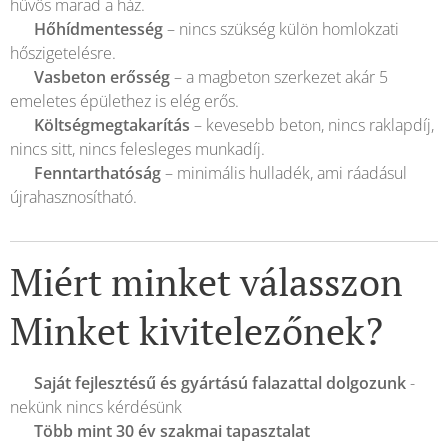
hűvös marad a ház.
✅
Hőhídmentesség
– nincs szükség külön homlokzati
hőszigetelésre.
✅
Vasbeton erősség
– a magbeton szerkezet akár 5
emeletes épülethez is elég erős.
✅
Költségmegtakarítás
– kevesebb beton, nincs raklapdíj,
nincs sitt, nincs felesleges munkadíj.
✅
Fenntarthatóság
– minimális hulladék, ami ráadásul
újrahasznosítható.
Miért minket válasszon
Minket kivitelezőnek?
✔️
Saját fejlesztésű és gyártású falazattal dolgozunk
-
nekünk nincs kérdésünk
✔️
Több mint 30 év szakmai tapasztalat