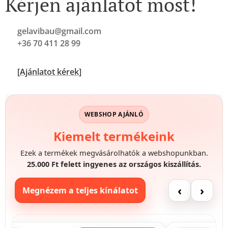
Kérjen ajánlatot most!
📩
gelavibau@gmail.com
📞 +36 70 411 28 99
👉
[Ajánlatot kérek]
WEBSHOP AJÁNLÓ
Kiemelt termékeink
Ezek a termékek megvásárolhatók a webshopunkban.
25.000 Ft felett ingyenes az országos kiszállítás.
‹
›
Megnézem a teljes kínálatot