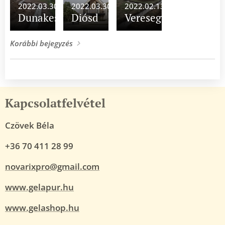
2022.03.30
2022.03.30
2022.02.13
Dunakeszi
Diósd
Veresegyház
Korábbi bejegyzés
Kapcsolatfelvétel
Czövek Béla
+36 70 411 28 99
novarixpro@gmail.com
www.gelapur.hu
www.gelashop.hu