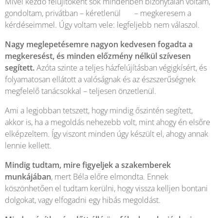
Mivel kezdő felújítóként sok mindenben bizonytalan voltam,
gondoltam, privátban – kéretlenül 🙂 – megkeresem a
kérdéseimmel. Úgy voltam vele: legfeljebb nem válaszol.
Nagy meglepetésemre nagyon kedvesen fogadta a
megkeresést, és minden előzmény nélkül szívesen
segített.
Azóta szinte a teljes házfelújításban végigkísért, és
folyamatosan ellátott a valóságnak és az észszerűségnek
megfelelő tanácsokkal – teljesen önzetlenül.
Ami a legjobban tetszett, hogy mindig őszintén segített,
akkor is, ha a megoldás nehezebb volt, mint ahogy én elsőre
elképzeltem. Így viszont minden úgy készült el, ahogy annak
lennie kellett.
Mindig tudtam, mire figyeljek a szakemberek
munkájában
, mert Béla előre elmondta. Ennek
köszönhetően el tudtam kerülni, hogy vissza kelljen bontani
dolgokat, vagy elfogadni egy hibás megoldást.