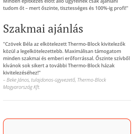
Minden építkezés előtt álló ügyfélnek csak ajánlani
tudom őt – mert őszinte, tisztességes és 100%-ig profi!"
Szakmai ajánlás
"Czövek Béla az elkötelezett Thermo-Block kivitelezők
közül a legelkötelezettebb. Maximálisan támogatom
minden szakmai és emberi erőforrással. Őszinte szívből
kívánok sok sikert a további Thermo-Block házak
kivitelezéséhez!"
–
Beke János, tulajdonos-ügyvezető, Thermo-Block
Magyarország Kft.