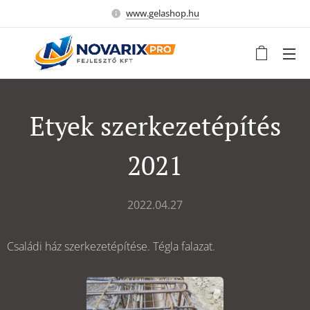
www.gelashop.hu
Etyek szerkezetépítés
2021
2022.04.27
Családi ház szerkezetépítése. Tégla falazat.