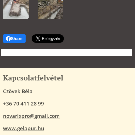
Share
Kapcsolatfelvétel
Czövek Béla
+36 70 411 28 99
novarixpro@gmail.com
www.gelapur.hu