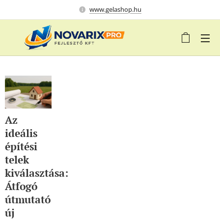
www.gelashop.hu
Az
ideális
építési
telek
kiválasztása:
Átfogó
útmutató
új