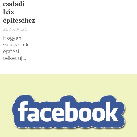
családi
ház
építéséhez
2025.04.25
Hogyan
válasszunk
építési
telket új
építésű
családi
házhoz? –
Részletes
útmutató