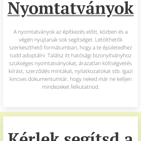
Nyomtatványok
A nyomtatványok az építkezés előtt, közben és a
végén nyújtanak sok segítséget. Letölthetők
szerkeszthető formátumban, hogy a te épületedhez
tudd adoptálni. Találsz itt hatósági bizonyítványhoz
szükséges nyomtatványokat, árazatlan költségvetés
kiírást, szerződés mintákat, nyilatkozatokat stb. Igazi
kincses dokumentumtár, hogy neked már ne kelljen
mindezeket felkutatnod.
Kérlek segítsd a