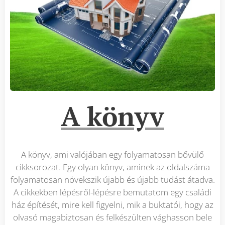
A könyv
A könyv, ami valójában egy folyamatosan bővülő
cikksorozat. Egy olyan könyv, aminek az oldalszáma
folyamatosan növekszik újabb és újabb tudást átadva.
A cikkekben lépésről-lépésre bemutatom egy családi
ház építését, mire kell figyelni, mik a buktatói, hogy az
olvasó magabiztosan és felkészülten vághasson bele