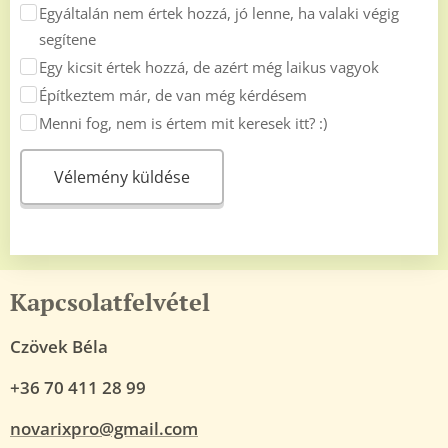
Egyáltalán nem értek hozzá, jó lenne, ha valaki végig
segítene
Egy kicsit értek hozzá, de azért még laikus vagyok
Építkeztem már, de van még kérdésem
Menni fog, nem is értem mit keresek itt? :)
Vélemény küldése
Kapcsolatfelvétel
Czövek Béla
+36 70 411 28 99
novarixpro@gmail.com