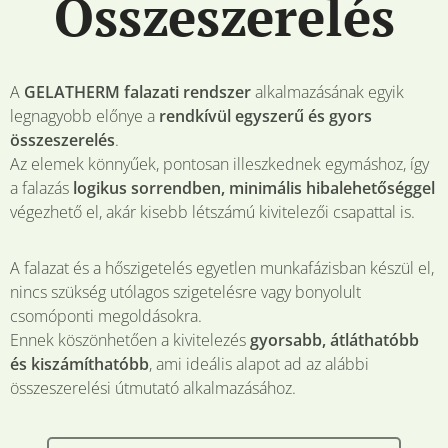
Összeszerelés
A
GELATHERM falazati rendszer
alkalmazásának egyik
legnagyobb előnye a
rendkívül egyszerű és gyors
összeszerelés
.
Az elemek könnyűek, pontosan illeszkednek egymáshoz, így
a falazás
logikus sorrendben, minimális hibalehetőséggel
végezhető el, akár kisebb létszámú kivitelezői csapattal is.
A falazat és a hőszigetelés egyetlen munkafázisban készül el,
nincs szükség utólagos szigetelésre vagy bonyolult
csomóponti megoldásokra.
Ennek köszönhetően a kivitelezés
gyorsabb, átláthatóbb
és kiszámíthatóbb
, ami ideális alapot ad az alábbi
összeszerelési útmutató alkalmazásához.