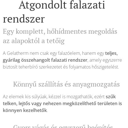
🧱 Átgondolt falazati
rendszer
Egy komplett, hőhídmentes megoldás
az alapoktól a tetőig
A Gelatherm nem csak egy falazóelem, hanem egy
teljes,
gyárilag összehangolt falazati rendszer
, amely egyszerre
biztosít teherbíró szerkezetet és folyamatos hőszigetelést.
🚚 Könnyű szállítás és anyagmozgatás
Az elemek kis súlyúak, kézzel is mozgathatók, ezért
szűk
telken, lejtős vagy nehezen megközelíthető területen is
könnyen kezelhetők
.
✂️ Gyors vágás és egyszerű beépítés