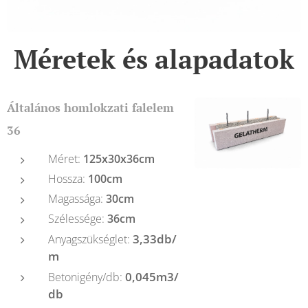
Méretek és alapadatok
Általános homlokzati falelem
36
Méret:
125x30x36cm
Hossza:
100cm
Magassága:
30cm
Szélessége:
36cm
3,33db/
Anyagszükséglet:
m
0,045m3/
Betonigény/db:
db