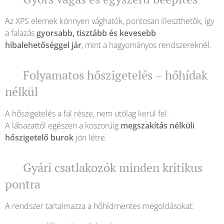
Az XPS elemek könnyen vághatók, pontosan illeszthetők, így
a falazás
gyorsabb, tisztább és kevesebb
hibalehetőséggel jár
, mint a hagyományos rendszereknél.
❄️ Folyamatos hőszigetelés – hőhídak
nélkül
A hőszigetelés a fal része, nem utólag kerül fel.
A lábazattól egészen a koszorúig
megszakítás nélküli
hőszigetelő burok
jön létre.
🧩 Gyári csatlakozók minden kritikus
pontra
A rendszer tartalmazza a hőhídmentes megoldásokat: