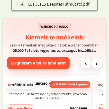
LETÖLTÉS Beépítési útmutató.pdf
WEBSHOP AJÁNLÓ
Kiemelt termékeink
Ezek a termékek megvásárolhatók a webshopunkban.
25.000 Ft felett ingyenes az országos kiszállítás.
‹
›
Megnézem a teljes kínálatot
Esővíz elvezető tömlő – lefolyócső helyett
25.000 Ft felett ingyenes
Gyors megoldás
Eresz v
Egyszerű vízelvezetés, amikor gyorsan kell praktikus
Kevesebb
alternatíva.
Megnézem
Megvásárolható
Megvásár