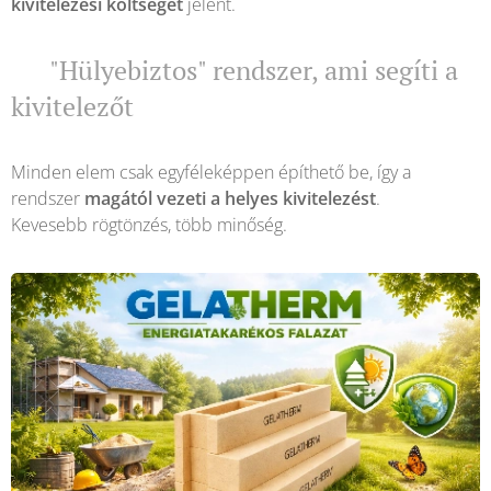
kivitelezési költséget
jelent.
🛡️ "Hülyebiztos" rendszer, ami segíti a
kivitelezőt
Minden elem csak egyféleképpen építhető be, így a
rendszer
magától vezeti a helyes kivitelezést
.
Kevesebb rögtönzés, több minőség.