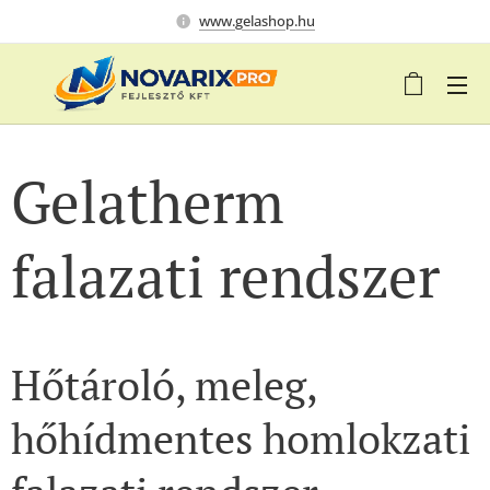
www.gelashop.hu
Gelatherm
falazati rendszer
Hőtároló, meleg,
hőhídmentes homlokzati