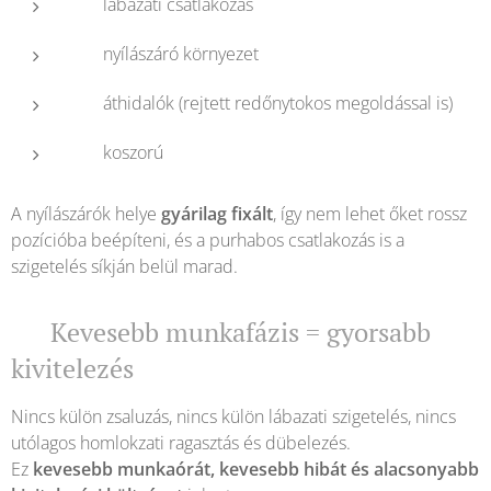
🟧 lábazati csatlakozás
🪟 nyílászáró környezet
🧱 áthidalók (rejtett redőnytokos megoldással is)
🏠 koszorú
A nyílászárók helye
gyárilag fixált
, így nem lehet őket rossz
pozícióba beépíteni, és a purhabos csatlakozás is a
szigetelés síkján belül marad.
⚡ Kevesebb munkafázis = gyorsabb
kivitelezés
Nincs külön zsaluzás, nincs külön lábazati szigetelés, nincs
utólagos homlokzati ragasztás és dübelezés.
Ez
kevesebb munkaórát, kevesebb hibát és alacsonyabb