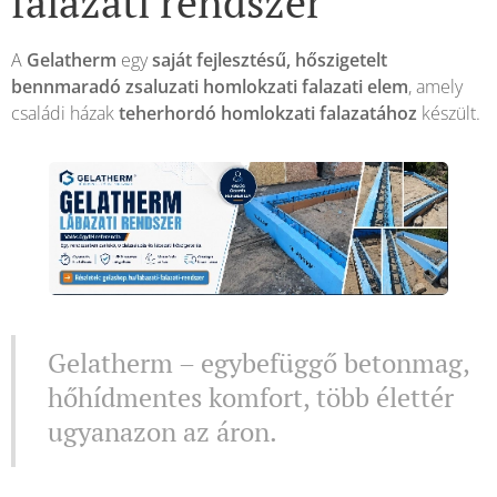
falazati rendszer
A
Gelatherm
egy
saját fejlesztésű, hőszigetelt
bennmaradó zsaluzati homlokzati falazati elem
, amely
családi házak
teherhordó homlokzati falazatához
készült.
Gelatherm – egybefüggő betonmag,
hőhídmentes komfort, több élettér
ugyanazon az áron.