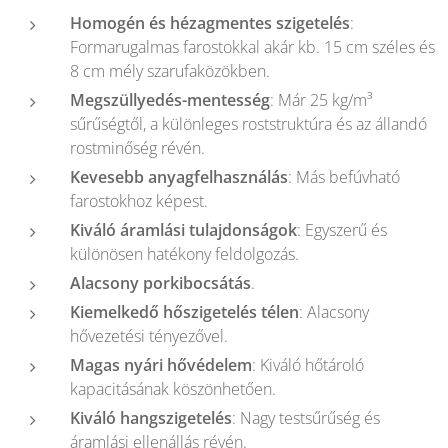
Homogén és hézagmentes szigetelés
:
Formarugalmas farostokkal akár kb. 15 cm széles és
8 cm mély szarufaközökben.
Megszüllyedés-mentesség
: Már 25 kg/m³
sűrűségtől, a különleges roststruktúra és az állandó
rostminőség révén.
Kevesebb anyagfelhasználás
: Más befúvható
farostokhoz képest.
Kiváló áramlási tulajdonságok
: Egyszerű és
különösen hatékony feldolgozás.
Alacsony porkibocsátás
.
Kiemelkedő hőszigetelés télen
: Alacsony
hővezetési tényezővel.
Magas nyári hővédelem
: Kiváló hőtároló
kapacitásának köszönhetően.
Kiváló hangszigetelés
: Nagy testsűrűség és
áramlási ellenállás révén.