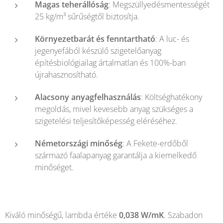
Magas teherállóság
: Megszüllyedésmentességét
25 kg/m³ sűrűségtől biztosítja.
Környezetbarát és fenntartható
: A luc- és
jegenyefából készülő szigetelőanyag
építésbiológiailag ártalmatlan és 100%-ban
újrahasznosítható.
Alacsony anyagfelhasználás
: Költséghatékony
megoldás, mivel kevesebb anyag szükséges a
szigetelési teljesítőképesség eléréséhez.
Németországi minőség
: A Fekete-erdőből
származó faalapanyag garantálja a kiemelkedő
minőséget.
Kiváló minőségű, lambda értéke
0,038 W/mK
. Szabadon