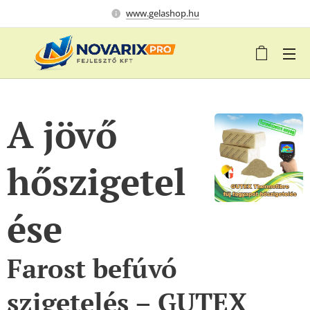
www.gelashop.hu
A jövő
hőszigetel
ése
Farost befúvó
szigetelés – GUTEX