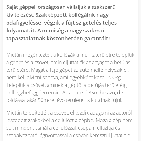
Saját géppel, országosan vállaljuk a szakszerű
Szakképzett kollégáink nagy
kivitelezést.
odafigyeléssel végzik a fújt szigetelés teljes
folyamatát. A minőség a nagy szakmai
tapasztalatnak köszönhetően garantált!
Miután megérkeztek a kollégák a munkaterületre telepítik
a gépet és a csövet, amin eljuttatják az anyagot a befújás
területére. Magát a fújó gépet az autó mellé helyezik el,
nem kell elvinni sehova, ami egyébként közel 200kg.
Telepítik a csövet, aminek a géptől a befújás területéig
kell egybefüggően érnie. Az alap cső 35m hosszú, de
toldással akár 50m-re lévő területet is kitudnak fújni.
Miután telepítették a csövet, elkezdik adagolni az autóról
leszedett zsákokból a cellulózt a gépbe. Maga a gép nem
sok mindent csinál a cellulózzal, csupán fellazítja és
szabályozható légnyomással a csövön keresztül juttatja el