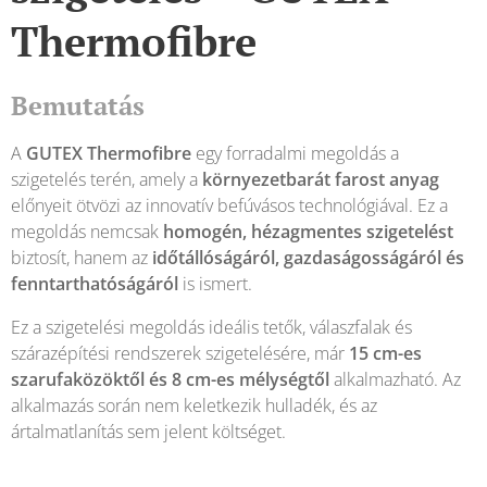
Thermofibre
Bemutatás
A
GUTEX Thermofibre
egy forradalmi megoldás a
szigetelés terén, amely a
környezetbarát farost anyag
előnyeit ötvözi az innovatív befúvásos technológiával. Ez a
megoldás nemcsak
homogén, hézagmentes szigetelést
biztosít, hanem az
időtállóságáról, gazdaságosságáról és
fenntarthatóságáról
is ismert.
Ez a szigetelési megoldás ideális tetők, válaszfalak és
szárazépítési rendszerek szigetelésére, már
15 cm-es
szarufaközöktől és 8 cm-es mélységtől
alkalmazható. Az
alkalmazás során nem keletkezik hulladék, és az
ártalmatlanítás sem jelent költséget.