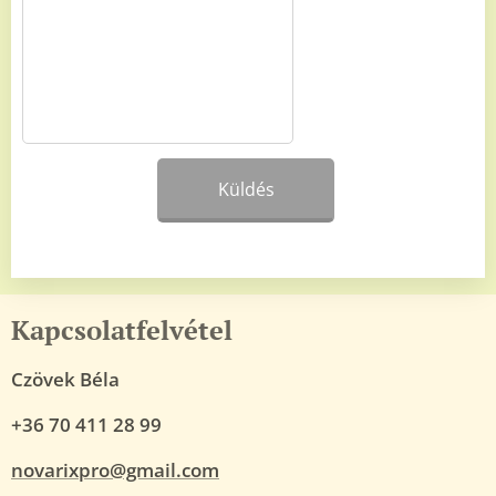
Küldés
Kapcsolatfelvétel
Czövek Béla
+36 70 411 28 99
novarixpro@gmail.com