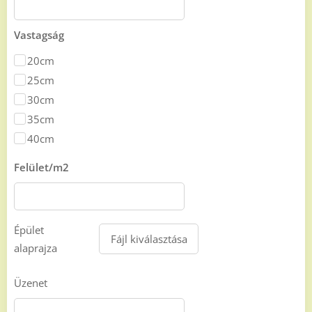
Vastagság
20cm
25cm
30cm
35cm
40cm
Felület/m2
Épület
Fájl kiválasztása
alaprajza
Üzenet