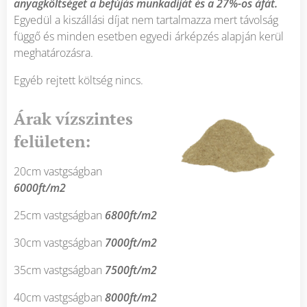
anyagköltséget a befújás munkadíját és a 27%-os áfát.
Egyedül a kiszállási díjat nem tartalmazza mert távolság
függő és minden esetben egyedi árképzés alapján kerül
meghatározásra.
Egyéb rejtett költség nincs.
Árak vízszintes
felületen:
20cm vastgságban
6000ft/m2
25cm vastgságban
6800ft/m2
30cm vastgságban
7000ft/m2
35cm vastgságban
7500ft/m2
40cm vastgságban
8000ft/m2