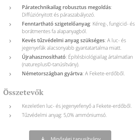
Páratechnikailag robusztus megoldás
:
Diffúziónyitott és páraszabályozó.
Fenntartható szigetelőanyag
: Kéreg-, fungicid- és
borátmentes fa alapanyagból.
Kevés tűzvédelmi anyag szükséges
: A luc- és
jegenyefák alacsonyabb gyantatartalma miatt.
Újrahasznosítható
: Építésbiológiailag ártalmatlan
(natureplus©-tanúsítvány).
Németországban gyártva
: A Fekete-erdőből.
Összetevők
Kezeletlen luc- és jegenyefenyő a Fekete-erdőből.
Tűzvédelmi anyag: 5,0% ammóniumsó.
Minőségi tanusítvány