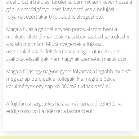
a cellulózt a befújási területre. Semmit sem kever hozzá a
gép, nincs vízigénye, nem fagyveszélyes a befújási
folyamat ezért akár 0 fok alatt is elvégezhető.
Maga a fújás a gépnél enyhén poros, viszont bent a
munkaterületnél már csak maszkban szabad tartózkodni
a szálló por miatt. Miután végeztek a fújással,
összepakolnak és feltakarítanak maguk után. Az üres
zsákokat elszállítják, nem hagynak szemetet maguk után.
Maga a fújás egy nagyon gyors folyamat a legtöbb munkát
még aznap befejezik a kollégák. Ha megfelelőek a
körülmények egy nap kb 300m2 tudnak befújni.
A fújt farost szigetelés hatása már aznap érezhető, ha
eddig rossz volt a hőérzet a lakótérben!