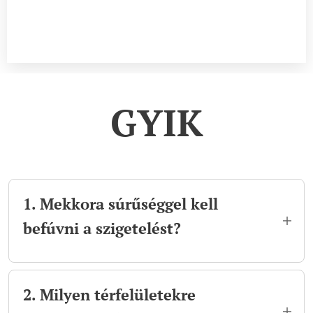
GYIK
1. Mekkora súrűséggel kell
befúvni a szigetelést?
Nyitott befúvás: 25 kg/m³
2. Milyen térfelületekre
Zárt befúvás: 29 kg/m³