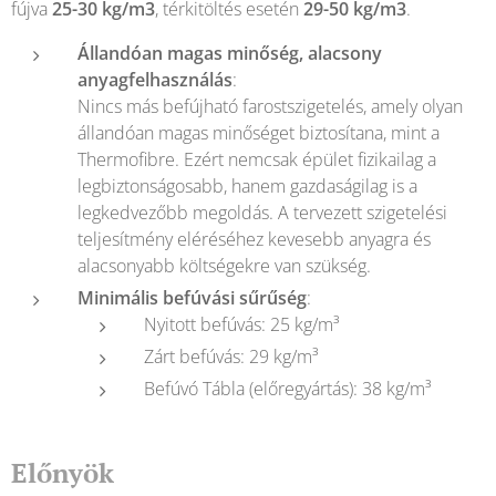
fújva
25-30 kg/m3
, térkitöltés esetén
29-50 kg/m3
.
Állandóan magas minőség, alacsony
anyagfelhasználás
:
Nincs más befújható farostszigetelés, amely olyan
állandóan magas minőséget biztosítana, mint a
Thermofibre. Ezért nemcsak épület fizikailag a
legbiztonságosabb, hanem gazdaságilag is a
legkedvezőbb megoldás. A tervezett szigetelési
teljesítmény eléréséhez kevesebb anyagra és
alacsonyabb költségekre van szükség.
Minimális befúvási sűrűség
:
Nyitott befúvás: 25 kg/m³
Zárt befúvás: 29 kg/m³
Befúvó Tábla (előregyártás): 38 kg/m³
Előnyök