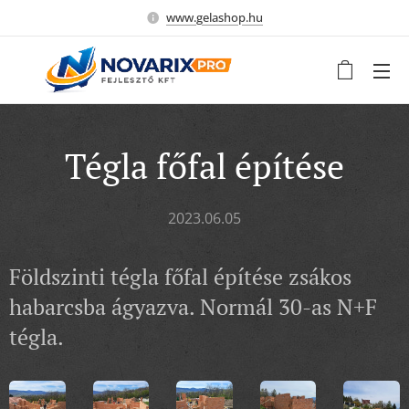
www.gelashop.hu
Tégla főfal építése
2023.06.05
Földszinti tégla főfal építése zsákos
habarcsba ágyazva. Normál 30-as N+F
tégla.