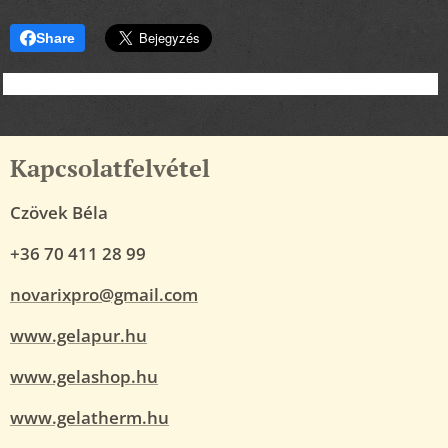
Share
Kapcsolatfelvétel
Czövek Béla
+36 70 411 28 99
novarixpro@gmail.com
www.gelapur.hu
www.gelashop.hu
www.gelatherm.hu