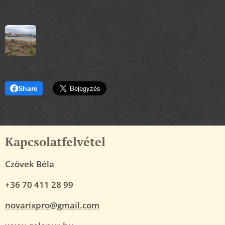
Share
Kapcsolatfelvétel
Czövek Béla
+36 70 411 28 99
novarixpro@gmail.com