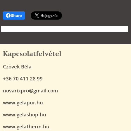
Share
Kapcsolatfelvétel
Czövek Béla
+36 70 411 28 99
novarixpro@gmail.com
www.gelapur.hu
www.gelashop.hu
www.gelatherm.hu