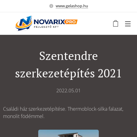
www.gelashop.hu
Szentendre
szerkezetépítés 2021
2022.05.01
Családi ház szerkezetépítése. Thermoblock-silka falazat,
monolit födémmel.