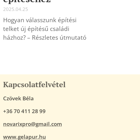
2025.04.25
Hogyan válasszunk építési
telket új építésű családi
házhoz? – Részletes útmutató
Kapcsolatfelvétel
Czövek Béla
+36 70 411 28 99
novarixpro@gmail.com
www.gelapur.hu