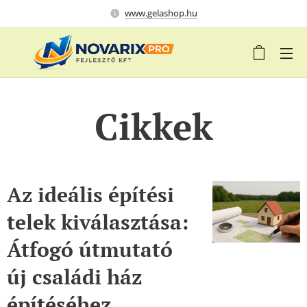
www.gelashop.hu
Cikkek
Az ideális építési
telek kiválasztása:
Átfogó útmutató
új családi ház
építéséhez