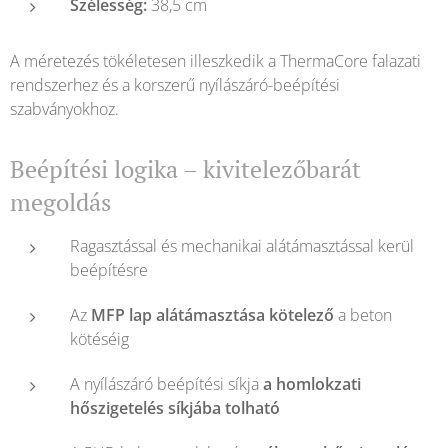
Szélesség:
38,5 cm
A méretezés tökéletesen illeszkedik a ThermaCore falazati
rendszerhez és a korszerű nyílászáró-beépítési
szabványokhoz.
Beépítési logika – kivitelezőbarát
megoldás
Ragasztással és mechanikai alátámasztással kerül
beépítésre
Az
MFP lap alátámasztása kötelező
a beton
kötéséig
A nyílászáró beépítési síkja
a homlokzati
hőszigetelés síkjába tolható