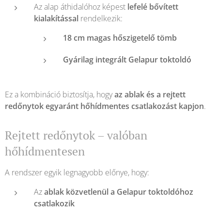
Az alap áthidalóhoz képest
lefelé bővített
kialakítással
rendelkezik:
18 cm magas hőszigetelő tömb
Gyárilag integrált Gelapur toktoldó
Ez a kombináció biztosítja, hogy
az ablak és a rejtett
redőnytok egyaránt hőhídmentes csatlakozást kapjon
.
Rejtett redőnytok – valóban
hőhídmentesen
A rendszer egyik legnagyobb előnye, hogy:
Az
ablak közvetlenül a Gelapur toktoldóhoz
csatlakozik