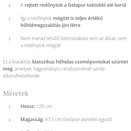
A
rejtett redőnytok a Gelapur toktoldó elé kerül
Így a redőnytok
mögött is teljes értékű
hőhídmegszakítás jön létre
Nem marad lehűlő betonszakasz sem az ablak, sem
a redőnytok mögött
Ez a kialakítás
klasszikus hőhidas csomópontokat szüntet
meg
, amelyek hagyományos rendszereknél szinte
elkerülhetetlenek.
Méretek
Hossz:
125 cm
Magasság:
47,5 cm
(Gelapur panellel együtt)