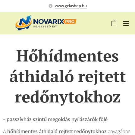
www.gelashop.hu
Hőhídmentes
áthidaló rejtett
redőnytokhoz
– passzívház szintű megoldás nyílászárók fölé
A
hőhídmentes áthidaló rejtett redőnytokhoz
anyagában