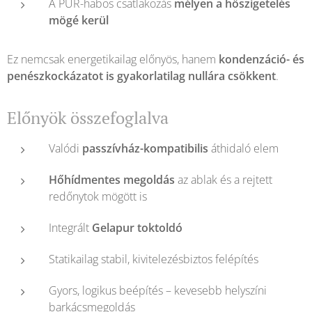
A PUR-habos csatlakozás
mélyen a hőszigetelés
mögé kerül
Ez nemcsak energetikailag előnyös, hanem
kondenzáció- és
penészkockázatot is gyakorlatilag nullára csökkent
.
Előnyök összefoglalva
Valódi
passzívház-kompatibilis
áthidaló elem
Hőhídmentes megoldás
az ablak és a rejtett
redőnytok mögött is
Integrált
Gelapur toktoldó
Statikailag stabil, kivitelezésbiztos felépítés
Gyors, logikus beépítés – kevesebb helyszíni
barkácsmegoldás