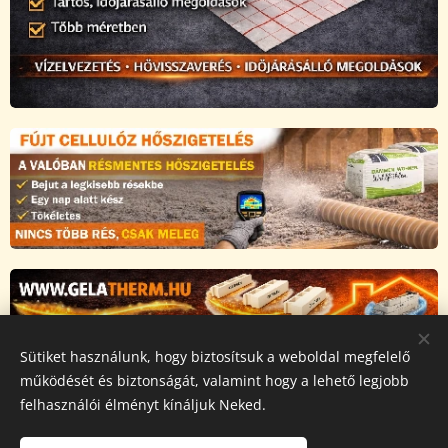
Sütiket használunk, hogy biztosítsuk a weboldal megfelelő
Az oldalt a Novarix Pro Kft működteti, a weboldalon
működését és biztonságát, valamint hogy a lehető legjobb
megjelenő összes tartalmat
szerzői jog védi,
másolása
felhasználói élményt kínáljuk Neked.
tilos és jogsértő!