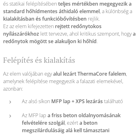
és statikai felépítésében
teljes mértékben megegyezik a
standard hőhídmentes áthidaló elemmel
, a különbség a
kialakításban és funkcióbővítésben
rejlik.
Ez az elem kifejezetten
rejtett redőnytokos
nyílászárókhoz
lett tervezve, ahol kritikus szempont, hogy
a
redőnytok mögött se alakuljon ki hőhíd
.
Felépítés és kialakítás
Az elem valójában egy
alul lezárt ThermaCore falelem
,
amelynek felépítése megegyezik a falazati elemekével,
azonban:
Az alsó síkon
MFP lap + XPS lezárás
található
Az MFP lap
a friss beton oldalnyomásának
felvételére szolgál
, ezért
a beton
megszilárdulásáig alá kell támasztani