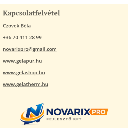
Kapcsolatfelvétel
Czövek Béla
+36 70 411 28 99
novarixpro@gmail.com
www.gelapur.hu
www.gelashop.hu
www.gelatherm.hu