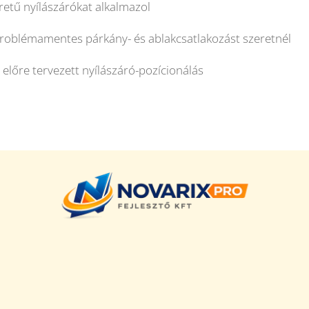
etű nyílászárókat alkalmazol
roblémamentes párkány- és ablakcsatlakozást szeretnél
, előre tervezett nyílászáró-pozícionálás