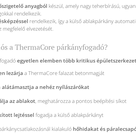
szigetelő anyagból
készül, amely nagy teherbírású, ugyan
okkal rendelkezik.
tésképzéssel
rendelkezik, így a külső ablakpárkány automatiku
z megfelelő elvezetését.
iós a ThermaCore párkányfogadó?
yfogadó
egyetlen elemben több kritikus épületszerkezet
n lezárja
a ThermaCore falazat betonmagját
 alátámasztja a nehéz nyílászárókat
álja az ablakot
, meghatározza a pontos beépítési síkot
ított lejtéssel
fogadja a külső ablakpárkányt
párkánycsatlakozásnál kialakuló
hőhidakat és páralecsap