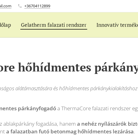
il.com
+36704112899
dőlap
Gelatherm falazati rendszer
Innovatív termék
re hőhídmentes párkán
onságos alátámasztására és hőhídmentes párkánykialakításhoz
mentes párkányfogadó
a ThermaCore falazati rendszer egy
z ablakpárkány fogadása, hanem
a nehéz nyílászárók biz
int
a falazatban futó betonmag hőhídmentes lezárása
.