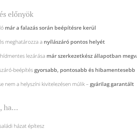
 és előnyök
dó
már a falazás során beépítésre kerül
a és meghatározza a
nyílászáró pontos helyét
hídmentes lezárása
már szerkezetkész állapotban megv
ászáró-beépítés
gyorsabb, pontosabb és hibamentesebb
se nem a helyszíni kivitelezésen múlik –
gyárilag garantált
s, ha…
aládi házat építesz