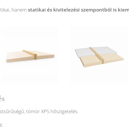
etikai, hanem
statikai és kivitelezési szempontból is ki
és
stsűrűségű, tömör XPS hőszigetelés
k: