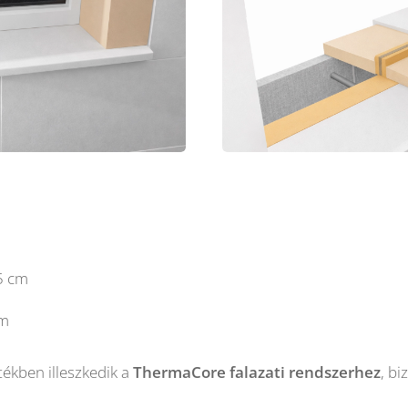
5 cm
m
tékben illeszkedik a
ThermaCore falazati rendszerhez
, bi