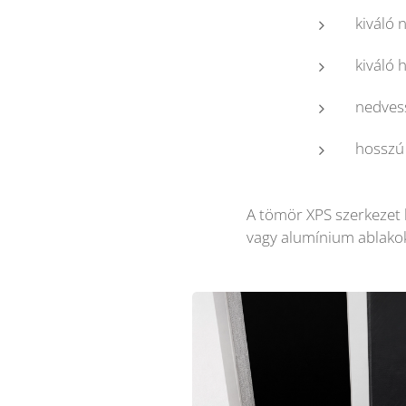
kiváló 
kiváló 
nedves
hosszú
A tömör XPS szerkezet 
vagy alumínium ablakok