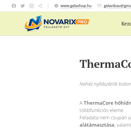
www.gelashop.hu
gelavibau@gma
Kez
ThermaCo
Nehéz nyílászárók bizt
A
ThermaCore hőhíd
többfunkciós eleme.
Feladata nem csupán a
alátámasztása
, valam