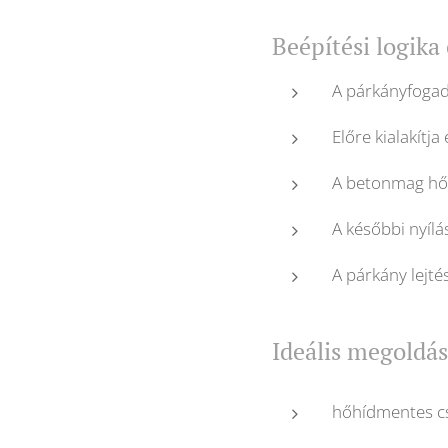
Beépítési logika
A párkányfoga
Előre kialakítj
A betonmag hő
A későbbi nyíl
A párkány lejté
Ideális megoldá
hőhídmentes cs