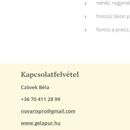
nehéz, nagymér
hosszú távon p
fontos a precíz
Kapcsolatfelvétel
Czövek Béla
+36 70 411 28 99
novarixpro@gmail.com
www.gelapur.hu