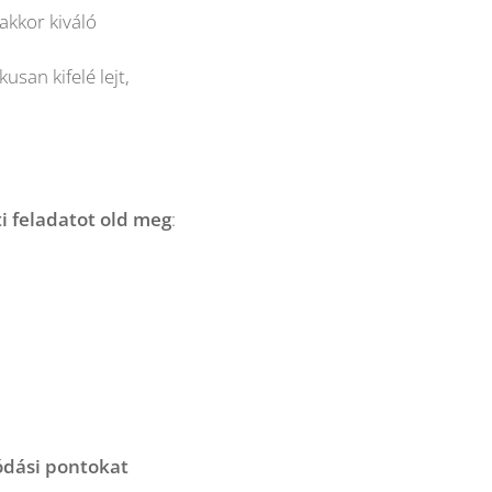
akkor kiváló
san kifelé lejt,
i feladatot old meg
:
ódási pontokat