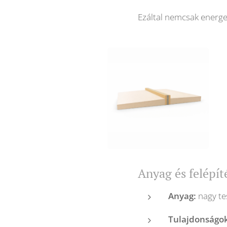
Ezáltal nemcsak energ
Anyag és felépít
Anyag:
nagy te
Tulajdonságo