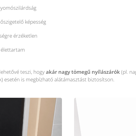
nyomószilárdság
hőszigetelő képesség
ségre érzéketlen
 élettartam
lehetővé teszi, hogy
akár nagy tömegű nyílászárók
(pl. n
) esetén is megbízható alátámasztást biztosítson.