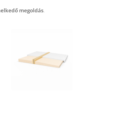
emelkedő megoldás
.