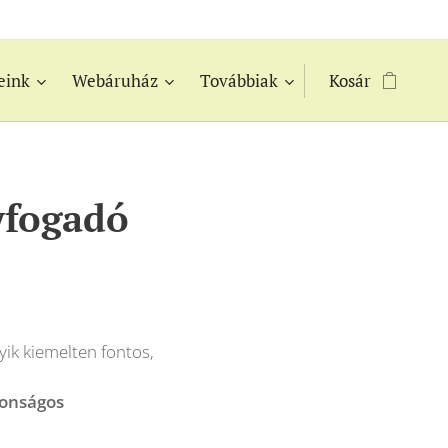
eink
Webáruház
Továbbiak
Kosár
yfogadó
ik kiemelten fontos,
tonságos