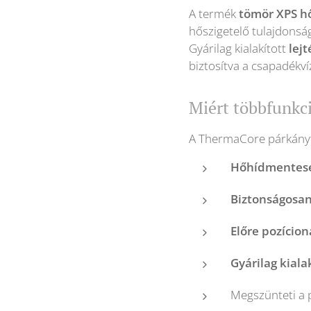
A termék
tömör XPS hő
hőszigetelő tulajdonság
Gyárilag kialakított
lej
biztosítva a csapadékví
Miért többfunkc
A ThermaCore párkán
Hőhídmentese
Biztonságosan
Előre pozícion
Gyárilag kialak
Megszünteti a 