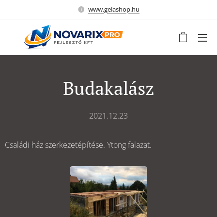
www.gelashop.hu
Budakalász
2021.12.23
Családi ház szerkezetépítése. Ytong falazat.