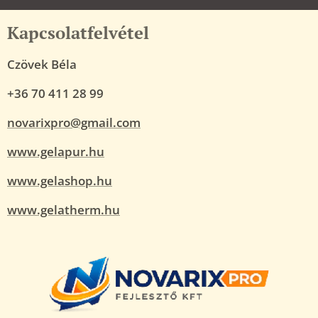
Kapcsolatfelvétel
Czövek Béla
+36 70 411 28 99
novarixpro@gmail.com
www.gelapur.hu
www.gelashop.hu
www.gelatherm.hu