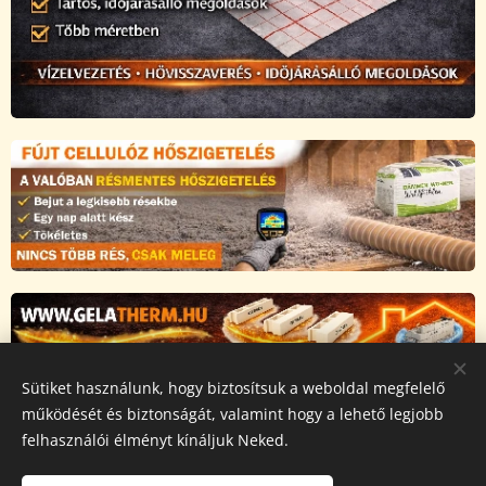
Sütiket használunk, hogy biztosítsuk a weboldal megfelelő
Az oldalt a Novarix Pro Kft működteti, a weboldalon
működését és biztonságát, valamint hogy a lehető legjobb
megjelenő összes tartalmat
szerzői jog védi,
másolása
felhasználói élményt kínáljuk Neked.
tilos és jogsértő!