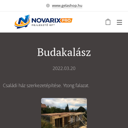
www.gelashop.hu
Budakalász
2022.03.20
Családi ház szerkezetépítése. Ytong falazat.