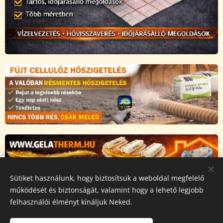
Sütiket használunk, hogy biztosítsuk a weboldal megfelelő
Az oldalt a Novarix Pro Kft működteti, a weboldalon
működését és biztonságát, valamint hogy a lehető legjobb
megjelenő összes tartalmat
szerzői jog védi,
másolása
felhasználói élményt kínáljuk Neked.
tilos és jogsértő!