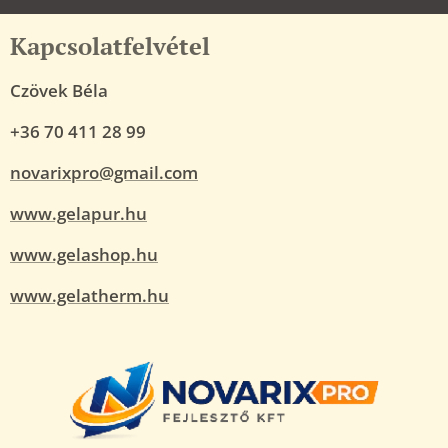
Kapcsolatfelvétel
Czövek Béla
+36 70 411 28 99
novarixpro@gmail.com
www.gelapur.hu
www.gelashop.hu
www.gelatherm.hu