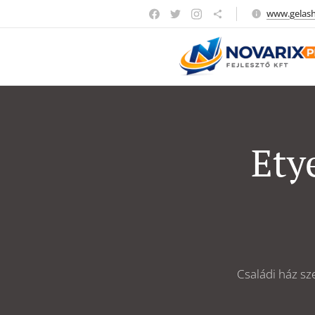
www.gelas
Ety
Családi ház sze