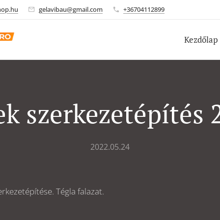
hop.hu
gelavibau@gmail.com
+36704112899
Kezdőlap
ek szerkezetépítés 
2022.05.24
rkezetépítése. Tégla falazat.