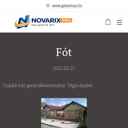
www.gelashop.hu
Fót
2022.02.21
Családi ház generálkivitelezése. Tégla épület.