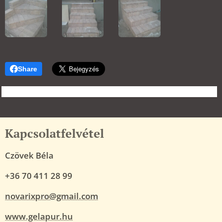
Share
Kapcsolatfelvétel
Czövek Béla
+36 70 411 28 99
novarixpro@gmail.com
www.gelapur.hu