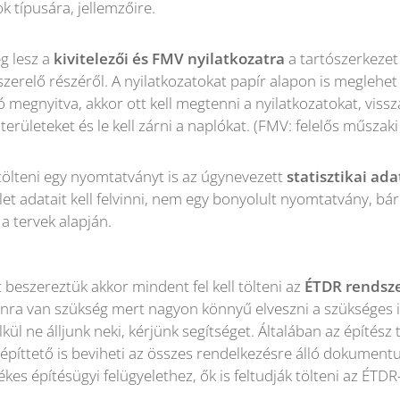
k típusára, jellemzőire.
g lesz a
kivitelezői és FMV
nyilatkozatra
a tartószerkezet
yszerelő részéről. A nyilatkozatokat papír alapon is meglehet 
ó megnyitva, akkor ott kell megtenni a nyilatkozatokat, vissza
erületeket és le kell zárni a naplókat. (FMV: felelős műszaki
l tölteni egy nyomtatványt is az úgynevezett
statisztikai ad
let adatait kell felvinni, nem egy bonyolult nyomtatvány, bárk
 a tervek alapján.
beszereztük akkor mindent fel kell tölteni az
ÉTDR rendsz
nra van szükség mert nagyon könnyű elveszni a szükséges i
kül ne álljunk neki, kérjünk segítséget. Általában az építész
z építtető is beviheti az összes rendelkezésre álló dokumen
etékes építésügyi felügyelethez, ők is feltudják tölteni az ÉTDR