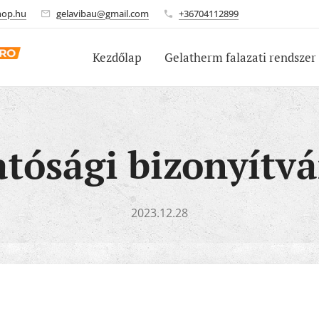
hop.hu
gelavibau@gmail.com
+36704112899
Kezdőlap
Gelatherm falazati rendszer
tósági bizonyítv
2023.12.28