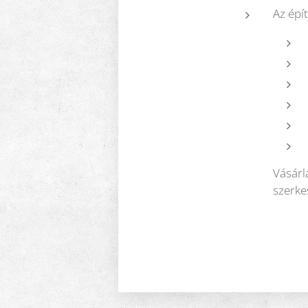
Az épí
Vásárl
szerk