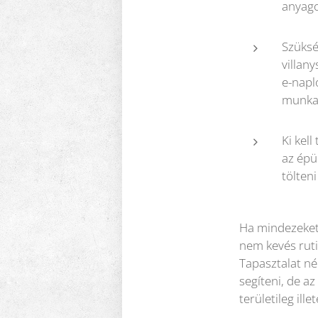
anyago
Szüksé
villan
e-napl
munkat
Ki kel
az épü
tölteni
Ha mindezeket 
nem kevés ruti
Tapasztalat nél
segíteni, de a
területileg ill