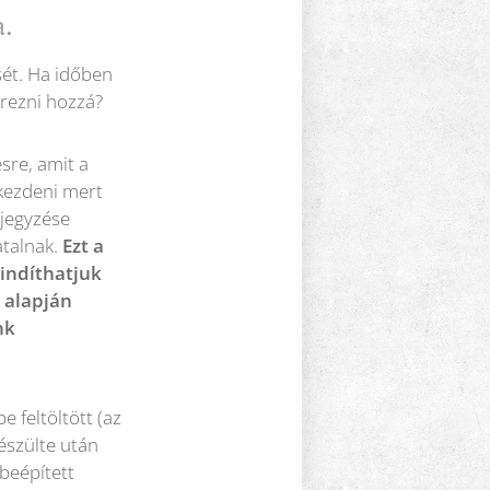
a.
sét. Ha időben
erezni hozzá?
ésre, amit a
lkezdeni mert
ejegyzése
atalnak.
Ezt a
lindíthatjuk
 alapján
nk
e feltöltött (az
készülte után
beépített