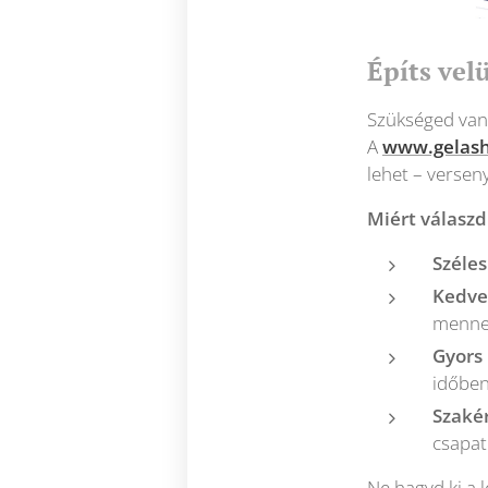
Építs vel
Szükséged van
A
www.gelas
lehet – verseny
Miért válaszd
Széles
Kedve
menne
Gyors 
időben
Szaké
csapat
Ne hagyd ki a 