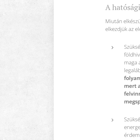
A hatóság
Miután elkészü
elkezdjük az e
Szükség
földhi
maga a
legalá
folyam
mert a
felvin
megsp
Szüksé
energet
érdeme