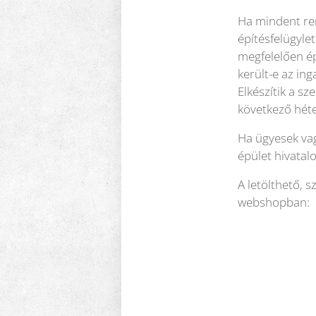
Ha mindent ren
építésfelügyle
megfelelően ép
került-e az in
Elkészítik a s
következő héte
Ha ügyesek vag
épület hivatal
A letölthető, 
webshopban: