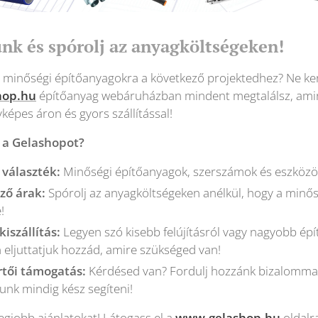
ünk és spórolj az anyagköltségeken!
 minőségi építőanyagokra a következő projektedhez? Ne ker
hop.hu
építőanyag webáruházban mindent megtalálsz, ami
képes áron és gyors szállítással!
 a Gelashopot?
 választék:
Minőségi építőanyagok, szerszámok és eszközök
ző árak:
Spórolj az anyagköltségeken anélkül, hogy a minő
!
kiszállítás:
Legyen szó kisebb felújításról vagy nagyobb épí
 eljuttatjuk hozzád, amire szükséged van!
rtői támogatás:
Kérdésed van? Fordulj hozzánk bizalommal
unk mindig kész segíteni!
legjobb ajánlatokat! Látogass el a
www.gelashop.hu
oldalr