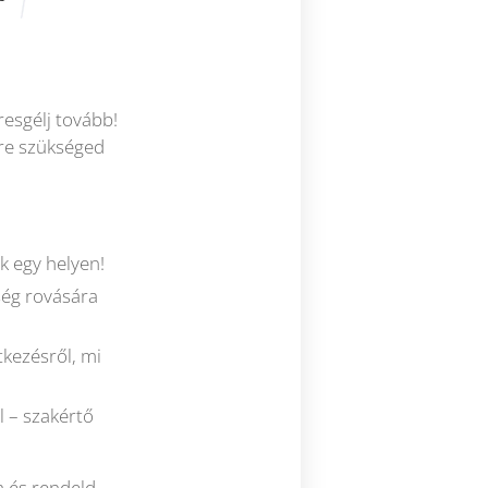
esgélj tovább!
re szükséged
 egy helyen!
ség rovására
tkezésről, mi
 – szakértő
a és rendeld