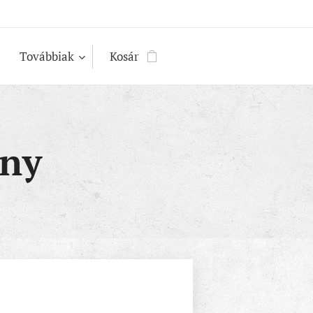
Továbbiak
Kosár
ány