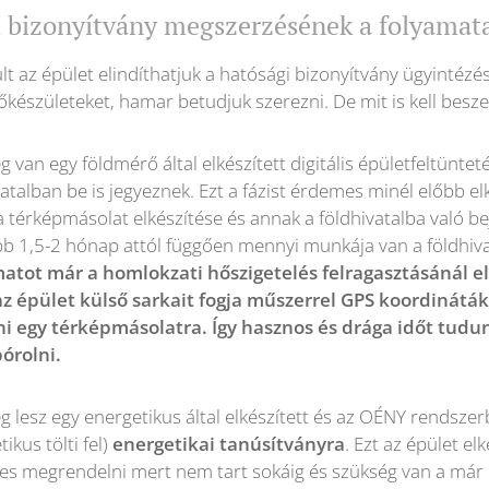
i bizonyítvány megszerzésének a folyamat
lt az épület elindíthatjuk a hatósági bizonyítvány ügyintézé
lőkészületeket, hamar betudjuk szerezni. De mit is kell besz
 van egy földmérő által elkészített digitális épületfeltüntet
vatalban be is jegyeznek. Ezt a fázist érdemes minél előbb e
 térképmásolat elkészítése és annak a földhivatalba való b
bb 1,5-2 hónap attól függően mennyi munkája van a földhiv
atot már a homlokzati hőszigetelés felragasztásánál e
z épület külső sarkait fogja műszerrel GPS koordináták
ni egy térképmásolatra. Így hasznos és drága időt tudu
órolni.
g lesz egy energetikus által elkészített és az OÉNY rendszerb
ikus tölti fel)
energetikai tanúsítványra
. Ezt az épület el
s megrendelni mert nem tart sokáig és szükség van a már 