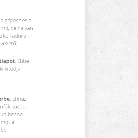
 a gépész és a
írni, de ha van
 kell adni a
 vezető)
atlapot
. Ebbe
i kitudja
erbe
. Ehhez
nfók között.
 tud benne
tumot a
-be.