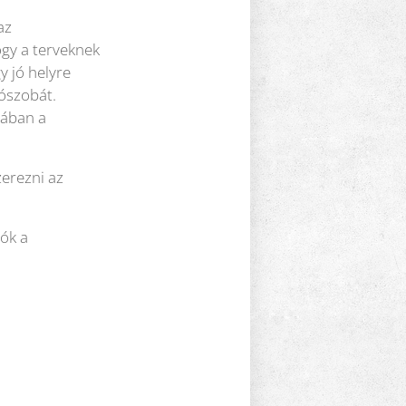
az
ogy a terveknek
y jó helyre
lószobát.
lában a
zerezni az
ók a