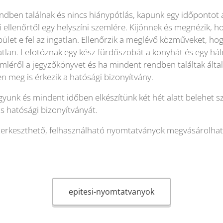
dben találnak és nincs hiánypótlás, kapunk egy időpontot 
ti ellenőrtől egy helyszíni szemlére. Kijönnek és megnézik, h
ület e fel az ingatlan. Ellenőrzik a meglévő közműveket, hog
gatlan. Lefotóznak egy kész fürdőszobát a konyhát és egy há
zemléről a jegyzőkönyvet és ha mindent rendben találtak álta
n meg is érkezik a hatósági bizonyítvány.
yunk és mindent időben elkészítünk két hét alatt belehet s
os hatósági bizonyítványát.
szerkeszthető, felhasználható nyomtatványok megvásárolhat
epitesi-nyomtatvanyok