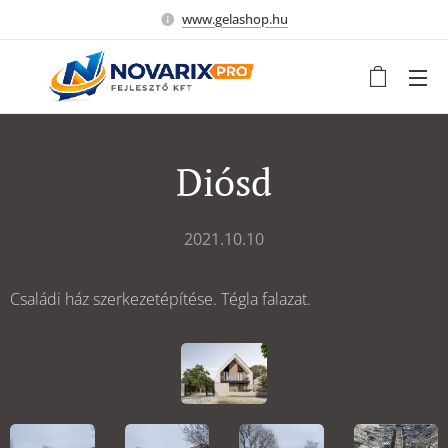
www.gelashop.hu
Diósd
2021.10.10
Családi ház szerkezetépítése. Tégla falazat.