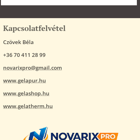
Kapcsolatfelvétel
Czövek Béla
+36 70 411 28 99
novarixpro@gmail.com
www.gelapur.hu
www.gelashop.hu
www.gelatherm.hu