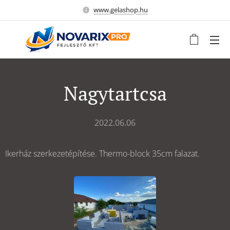
www.gelashop.hu
Nagytartcsa
2022.06.06
Ikerház szerkezetépítése. Thermo-block 35cm falazat.