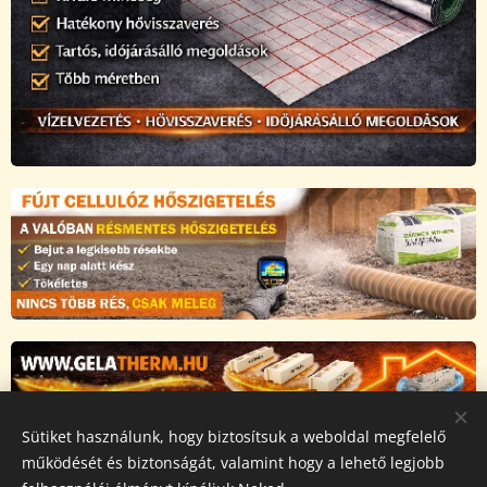
Sütiket használunk, hogy biztosítsuk a weboldal megfelelő
Az oldalt a Novarix Pro Kft működteti, a weboldalon
működését és biztonságát, valamint hogy a lehető legjobb