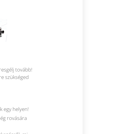
esgélj tovább!
re szükséged
 egy helyen!
ség rovására