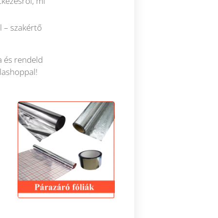
tkezésről, mi
 – szakértő
a és rendeld
lashoppal!