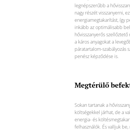
legnépszerűbb a hővisszany
nagy részét visszanyerni, e
energiamegtakarítást, így
inkább az optimálisabb belt
hővisszanyerős szellőztető 
a káros anyagokat a levegő
páratartalom-szabályozás s
penész képződése is.
Megtérülő befekt
Sokan tartanak a hővisszan
költségekkel járhat, de a 
energia- és költésmegtakar
felhasználók. És valljuk be