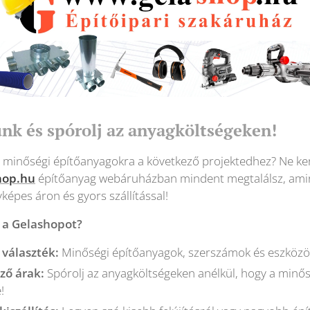
ünk és spórolj az anyagköltségeken!
 minőségi építőanyagokra a következő projektedhez? Ne ker
hop.hu
építőanyag webáruházban mindent megtalálsz, ami
képes áron és gyors szállítással!
 a Gelashopot?
 választék:
Minőségi építőanyagok, szerszámok és eszközök
ző árak:
Spórolj az anyagköltségeken anélkül, hogy a minő
!