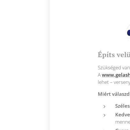
Építs vel
Szükséged van
A
www.gelas
lehet – verseny
Miért válaszd
Széles
Kedve
menne