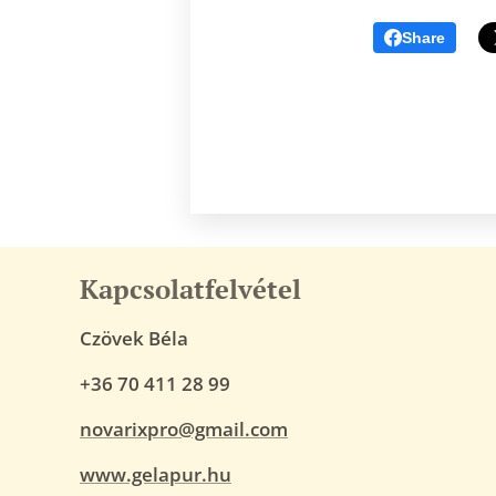
Share
Kapcsolatfelvétel
Czövek Béla
+36 70 411 28 99
novarixpro@gmail.com
www.gelapur.hu