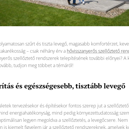
olyamatosan szűrt és tiszta levegő, magasabb komfortérzet, kev
akarékosság – csak néhány érv a
hővisszanyerős szellőztető re
yerős szellőztető rendszerek telepítésének további előnyei? A
 tovább, tudjon meg többet a témáról!
tás és egészségesebb, tisztább levegő
tek tervezésekor és építésekor fontos szerep jut a szellőztet
n mind energiahatékonyság, mind pedig környezettudatosság sze
timálisan legyen megoldva a szellőztetés, a levegőcsere. Nem 
 is kiemelt figyelem jár a szellőztető rendszereknek, amelyek k