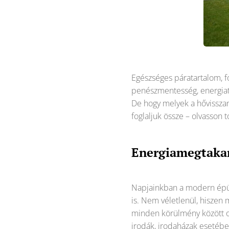
Egészséges páratartalom, f
penészmentesség, energiat
De hogy melyek a hővisszan
foglaljuk össze – olvasson
Energiamegtakarí
Napjainkban a modern épüle
is. Nem véletlenül, hisze
minden körülmény között op
irodák, irodaházak esetében