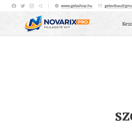
www.gelashop.hu
gelavibau@gma
Kez
sz