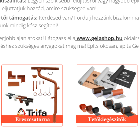
kiszállítás:
Legyen szó kisebb felújításról vagy nagyobb épí
 eljuttatjuk hozzád, amire szükséged van!
rtői támogatás:
Kérdésed van? Fordulj hozzánk bizalommal
unk mindig kész segíteni!
egjobb ajánlatokat! Látogass el a
www.gelashop.hu
oldalr
zéshez szükséges anyagokat még ma! Építs okosan, építs Ge