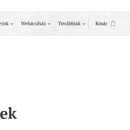
eink
Webáruház
Továbbiak
Kosár
rek