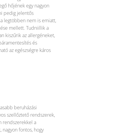
vegő hőjének egy nagyon
mi pedig jelentős
a legtöbben nem is emiatt,
se mellett. Tudniillik a
n kiszűrik az allergéneket,
 páramentesítés és
ható az egészségre káros
agasabb beruházási
yos szellőztető rendszerek,
n rendszerekkel a
, nagyon fontos, hogy