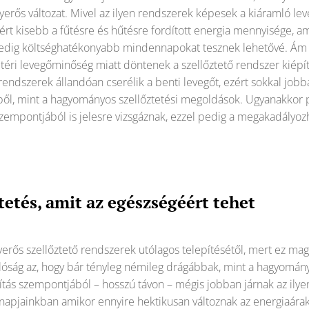
erős változat. Mivel az ilyen rendszerek képesek a kiáramló le
zért kisebb a fűtésre és hűtésre fordított energia mennyisége, a
 pedig költséghatékonyabb mindennapokat tesznek lehetővé. Ám 
éri levegőminőség miatt döntenek a szellőztető rendszer kiépíté
rendszerek állandóan cserélik a benti levegőt, ezért sokkal jobba
ből, mint a hagyományos szellőztetési megoldások. Ugyanakkor
zempontjából is jelesre vizsgáznak, ezzel pedig a megakadályoz
etés, amit az egészségéért tehet
yerős szellőztető rendszerek utólagos telepítésétől, mert ez m
valóság az, hogy bár tényleg némileg drágábbak, mint a hagyomán
ítás szempontjából – hosszú távon – mégis jobban járnak az ilye
, napjainkban amikor ennyire hektikusan változnak az energiaárak