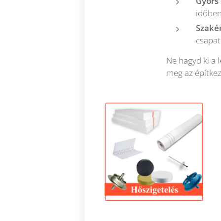
Gyors 
időben
Szaké
csapat
Ne hagyd ki a l
meg az építke