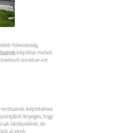
esebb hőveszteség,
ndszerek
kiépítése mellett.
 következő sorokban ezt
ő rendszerek kiépítésének
mpontjából lényeges, hogy
csak lakóépületek, de
özül az egyik