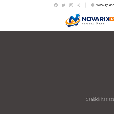
www.gelas
Családi ház sz