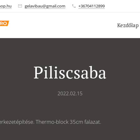
hop.hu
gelavibau@gmail.com
+36704112899
Kezdőlap
Piliscsaba
2022.02.15
erkezetépítése. Thermo-block 35cm falazat.