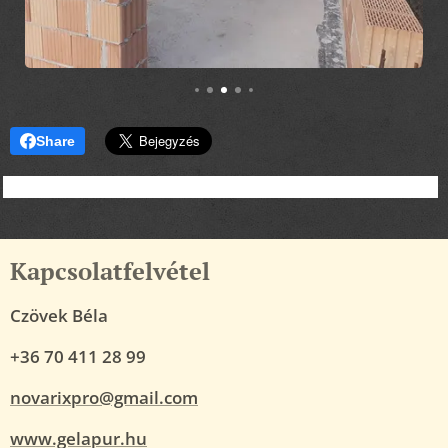
Share
Kapcsolatfelvétel
Czövek Béla
+36 70 411 28 99
novarixpro@gmail.com
www.gelapur.hu