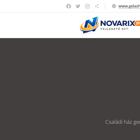
www.gelas
Családi ház gen