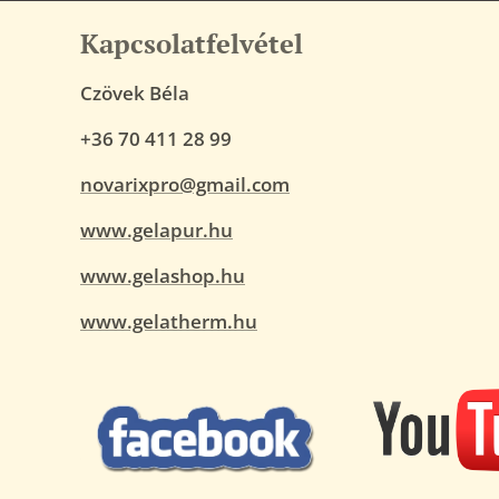
Kapcsolatfelvétel
Czövek Béla
+36 70 411 28 99
novarixpro@gmail.com
www.gelapur.hu
www.gelashop.hu
www.gelatherm.hu