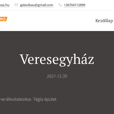
hop.hu
gelavibau@gmail.com
+36704112899
Kezdőlap
Veresegyház
2021.12.30
erálkivitelezése. Tégla épület.