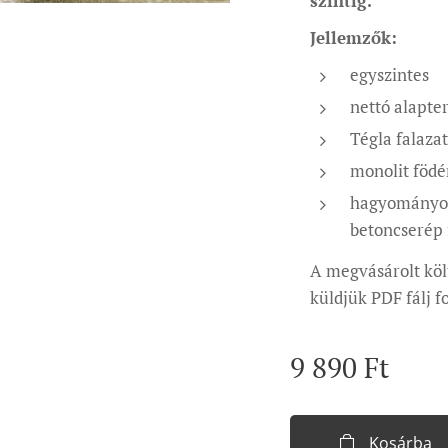
szintig.
Jellemzők:
egyszintes
nettó alapte
Tégla falazat
monolit föd
hagyományos
betoncserép 
A megvásárolt köl
küldjük PDF fálj
9 890
Ft
Kosárba