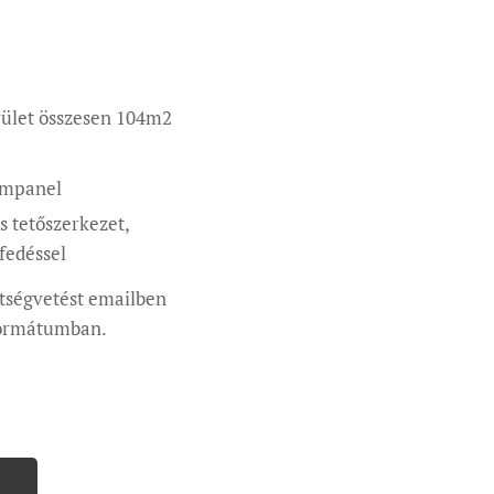
rület összesen 104m2
émpanel
 tetőszerkezet,
fedéssel
tségvetést emailben
 formátumban.