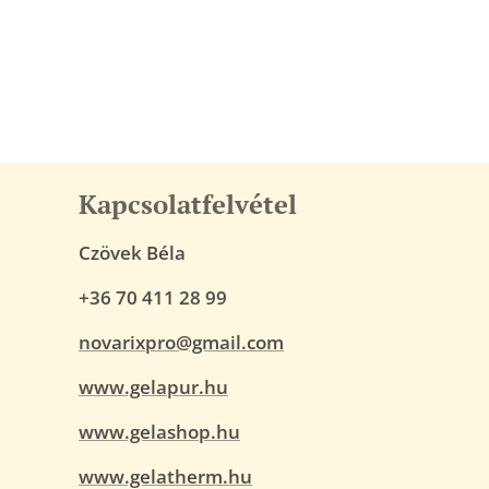
Kapcsolatfelvétel
Czövek Béla
+36 70 411 28 99
novarixpro@gmail.com
www.gelapur.hu
www.gelashop.hu
www.gelatherm.hu