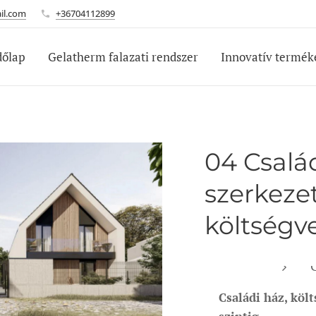
il.com
+36704112899
dőlap
Gelatherm falazati rendszer
Innovatív termék
04 Csalá
szerkeze
költségv
C
Családi ház, köl