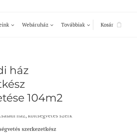
eink
Webáruház
Továbbiak
Kosár
di ház
tkész
etése 104m2
saládi ház, költségvetés szerkezetkész szintig
tségvetés szerkezetkész