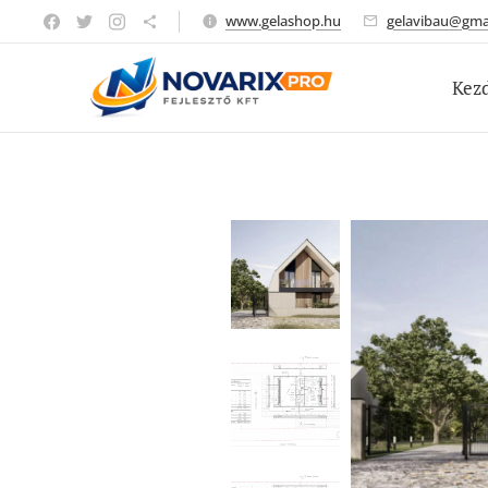
www.gelashop.hu
gelavibau@gma
Kez