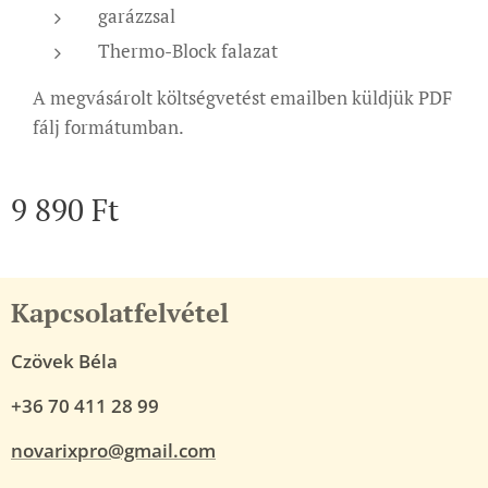
garázzsal
Thermo-Block falazat
A megvásárolt költségvetést emailben küldjük PDF
fálj formátumban.
9 890
Ft
Kapcsolatfelvétel
Czövek Béla
+36 70 411 28 99
novarixpro@gmail.com