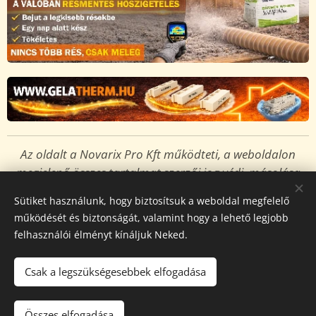
Az oldalt a Novarix Pro Kft működteti, a weboldalon
megjelenő összes tartalmat
szerzői jog védi,
másolása
tilos és jogsértő!
Sütiket használunk, hogy biztosítsuk a weboldal megfelelő
Sütik
működését és biztonságát, valamint hogy a lehető legjobb
felhasználói élményt kínáljuk Neked.
Nyelvek
Magyar
English
Csak a legszükségesebbek elfogadása
Kosárba
Összes elfogadása