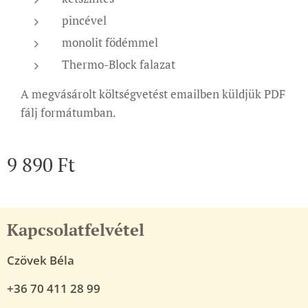
pincével
monolit födémmel
Thermo-Block falazat
A megvásárolt költségvetést emailben küldjük PDF
fálj formátumban.
9 890
Ft
Kapcsolatfelvétel
Czövek Béla
+36 70 411 28 99