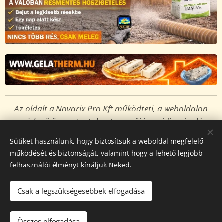
Az oldalt a Novarix Pro Kft működteti, a weboldalon
megjelenő összes tartalmat
szerzői jog védi,
másolása
tilos és jogsértő!
Sütiket használunk, hogy biztosítsuk a weboldal megfelelő
Sütik
működését és biztonságát, valamint hogy a lehető legjobb
felhasználói élményt kínáljuk Neked.
Nyelvek
Magyar
English
Csak a legszükségesebbek elfogadása
Kosárba
Összes elfogadása