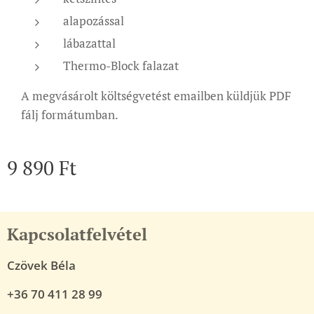
alapozással
lábazattal
Thermo-Block falazat
A megvásárolt költségvetést emailben küldjük PDF
fálj formátumban.
9 890
Ft
Kapcsolatfelvétel
Czövek Béla
+36 70 411 28 99