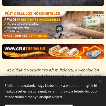
Az oldalt a Novarix Pro Kft működteti, a weboldalon
megjelenő összes tartalmat
szerzői jog védi,
másolása
tilos és jogsértő!
Sütiket használunk, hogy biztosítsuk a weboldal megfelelő
Sütik
működését és biztonságát, valamint hogy a lehető legjobb
felhasználói élményt kínáljuk Neked.
Nyelvek