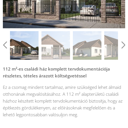
112 m²-es családi ház komplett tervdokumentációja
részletes, tételes árazott költségvetéssel
Ez a csomag mindent tartalmaz, amire szükséged lehet álmaid
otthonának megvalósításához. A 112 m² alapterületű családi
házhoz készített komplett tervdokumentáció biztosítja, hogy az
építkezés gördülékenyen, az előírásoknak megfelelően és a
lehető legpontosabban valósuljon meg.