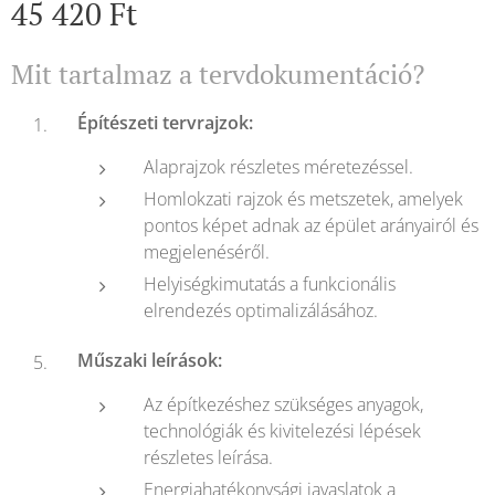
45 420
Ft
Mit tartalmaz a tervdokumentáció?
Építészeti tervrajzok:
Alaprajzok részletes méretezéssel.
Homlokzati rajzok és metszetek, amelyek
pontos képet adnak az épület arányairól és
megjelenéséről.
Helyiségkimutatás a funkcionális
elrendezés optimalizálásához.
Műszaki leírások:
Az építkezéshez szükséges anyagok,
technológiák és kivitelezési lépések
részletes leírása.
Energiahatékonysági javaslatok a