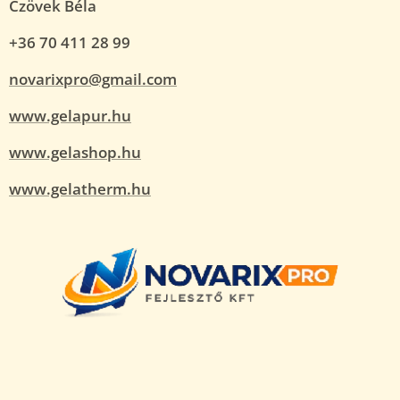
Czövek Béla
+36 70 411 28 99
novarixpro@gmail.com
www.gelapur.hu
www.gelashop.hu
www.gelatherm.hu