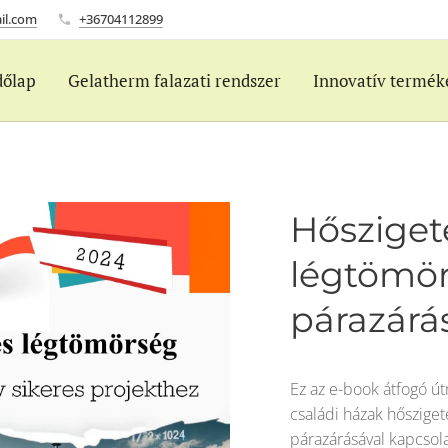
il.com
+36704112899
dőlap
Gelatherm falazati rendszer
Innovatív termék
Hőszigete
légtömör
párazárá
Ez az e-book átfogó ú
családi házak hősziget
párazárásával kapcsol