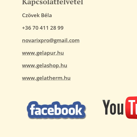
Kapcsolatfelvétel
Czövek Béla
+36 70 411 28 99
novarixpro@gmail.com
www.gelapur.hu
www.gelashop.hu
www.gelatherm.hu