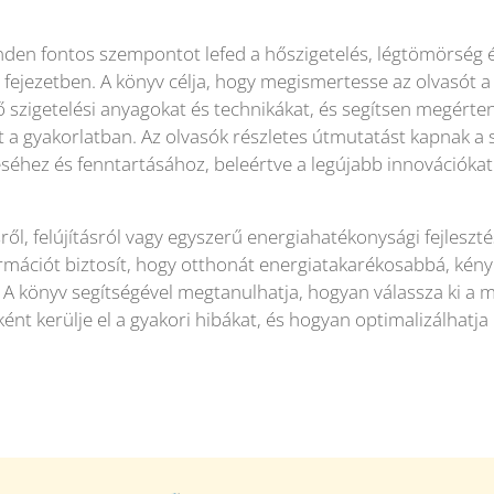
nden fontos szempontot lefed a hőszigetelés, légtömörség 
 fejezetben. A könyv célja, hogy megismertesse az olvasót a 
szigetelési anyagokat és technikákat, és segítsen megérten
t a gyakorlatban. Az olvasók részletes útmutatást kapnak a 
éséhez és fenntartásához, beleértve a legújabb innovációkat
ről, felújításról vagy egyszerű energiahatékonysági fejleszté
mációt biztosít, hogy otthonát energiatakarékosabbá, kén
 A könyv segítségével megtanulhatja, hogyan válassza ki a m
ént kerülje el a gyakori hibákat, és hogyan optimalizálhatja