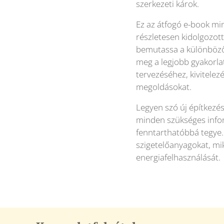
szerkezeti károk.
Ez az átfogó e-book mi
részletesen kidolgozott
bemutassa a különböző 
meg a legjobb gyakorla
tervezéséhez, kivitelez
megoldásokat.
Legyen szó új építkezés
minden szükséges infor
fenntarthatóbbá tegye.
szigetelőanyagokat, mik
energiafelhasználását.