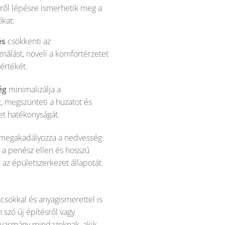
sről lépésre ismerhetik meg a
ókat:
és
csökkenti az
nálást, növeli a komfortérzetet
 értékét.
ég
minimalizálja a
, megszünteti a huzatot és
let hatékonyságát.
megakadályozza a nedvesség
d a penész ellen és hosszú
 az épületszerkezet állapotát.
ácsokkal és anyagismerettel is
n szó új építésről vagy
olvasmány mindazoknak, akik