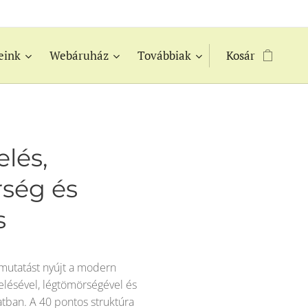
eink
Webáruház
Továbbiak
Kosár
lés,
ség és
s
tmutatást nyújt a modern
elésével, légtömörségével és
atban. A 40 pontos struktúra