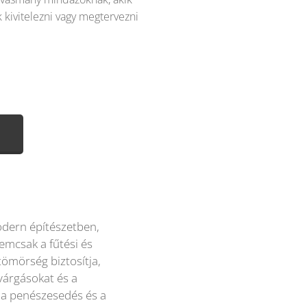
 kivitelezni vagy megtervezni
odern építészetben,
emcsak a fűtési és
tömörség biztosítja,
várgásokat és a
 a penészesedés és a