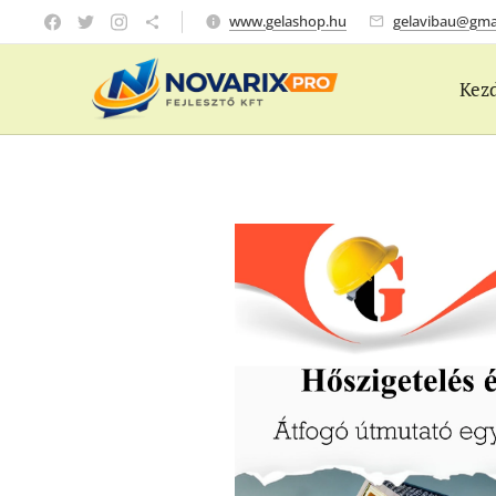
www.gelashop.hu
gelavibau@gma
Kez