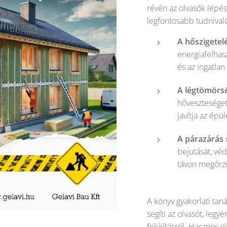
révén az olvasók lépé
legfontosabb tudnival
A hőszigetel
energiafelhasz
és az ingatlan
A légtömörs
hőveszteséget
javítja az épü
A párazárás
bejutását, vé
távon megőrzi
A könyv gyakorlati tan
segíti az olvasót, legye
felújításról. Hasznos 