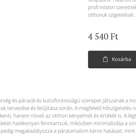
profi módon szeretnék
otthonuk szigetelését.
4 540
Ft
Kosárba
örség és párazárás kulcsfontosságú szerepet játszanak a m
ak tervezése és felújítása során. A megfelelő hőszigetelés n
kenti, hanem növeli az otthon kényelmét és értékét is. A lég
letet hatékonyan fenntartsuk, miközben minimalizálja a szi
 pedig megakadályozza a páratartalom káros hatásait, mint