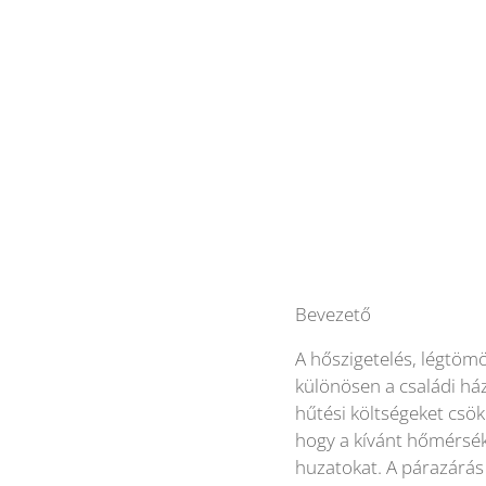
Bevezető
A hőszigetelés, légtöm
különösen a családi ház
hűtési költségeket csök
hogy a kívánt hőmérsék
huzatokat. A párazárás