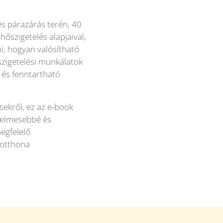
és párazárás terén, 40
hőszigetelés alapjaival,
i, hogyan valósítható
szigetelési munkálatok
 és fenntartható
sekről, ez az e-book
yelmesebbé és
egfelelő
 otthona