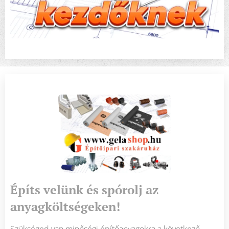
Építs velünk és spórolj az
anyagköltségeken!
Szükséged van minőségi építőanyagokra a következő