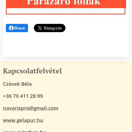
Share
Kapcsolatfelvétel
Czövek Béla
+36 70 411 28 99
novarixpro@gmail.com
www.gelapur.hu