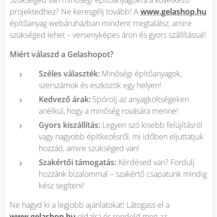
projektedhez? Ne keresgélj tovább! A
www.gelashop.hu
építőanyag webáruházban mindent megtalálsz, amire
szükséged lehet – versenyképes áron és gyors szállítással!
Miért válaszd a Gelashopot?
Széles választék:
Minőségi építőanyagok,
szerszámok és eszközök egy helyen!
Kedvező árak:
Spórolj az anyagköltségeken
anélkül, hogy a minőség rovására menne!
Gyors kiszállítás:
Legyen szó kisebb felújításról
vagy nagyobb építkezésről, mi időben eljuttatjuk
hozzád, amire szükséged van!
Szakértői támogatás:
Kérdésed van? Fordulj
hozzánk bizalommal – szakértő csapatunk mindig
kész segíteni!
Ne hagyd ki a legjobb ajánlatokat! Látogass el a
www.gelashop.hu
oldalra és rendeld meg az