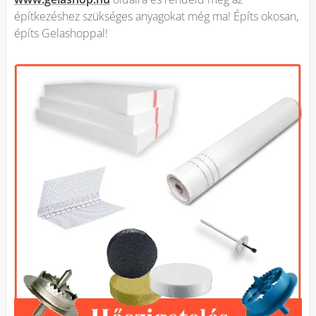
építkezéshez szükséges anyagokat még ma! Építs okosan,
építs Gelashoppal!